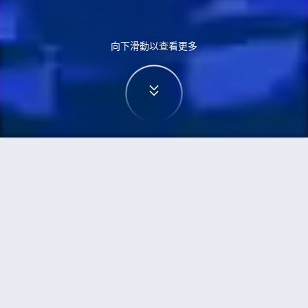
向下滑動以查看更多
首頁
機票
西雅圖到鹿兒島市的機票
搜尋由西雅圖飛往鹿兒島市的廉價航班
單程
來回
SEA
KOJ
3h5min