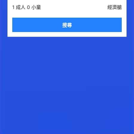
1 成人 0 小童
經濟艙
搜尋