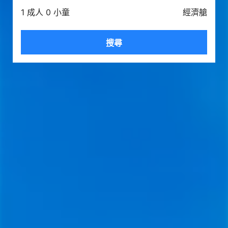
1 成人 0 小童
經濟艙
搜尋