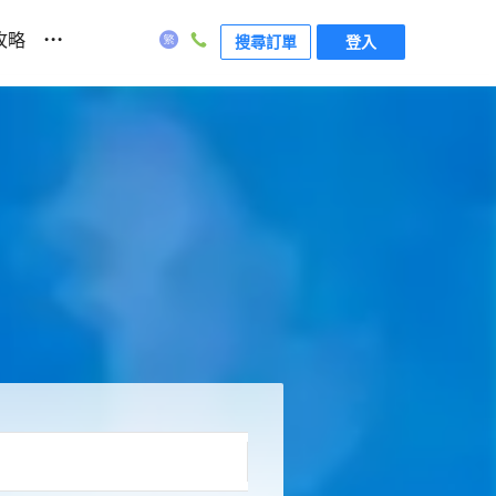
...
攻略
搜尋訂單
登入