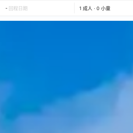
-
回程日期
1 成人 · 0 小童