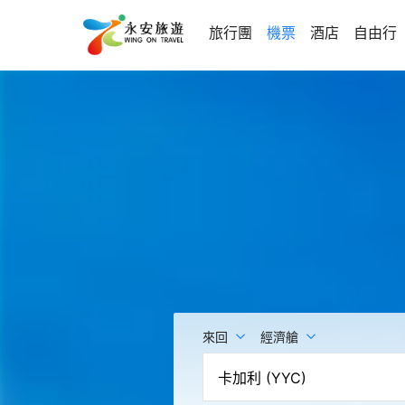
旅行團
機票
酒店
自由行
來回
經濟艙