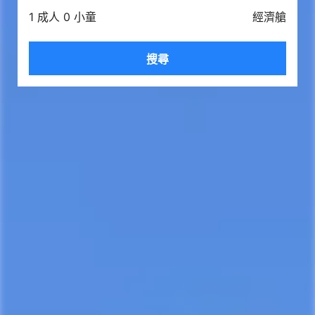
1 成人 0 小童
經濟艙
搜尋