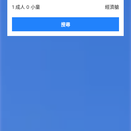
1 成人 0 小童
經濟艙
搜尋