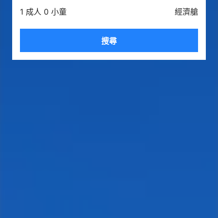
1 成人 0 小童
經濟艙
搜尋