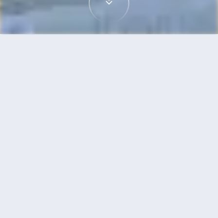
首頁
機票
斯德哥爾摩到日內瓦的機票
搜尋由斯德哥爾摩飛往日內瓦的廉價航班，單程票
價低至HKD558
單程
來回
ARN
GVA
5h30min
HKD558
21:00
09:10
轉機
搜尋
斯德哥爾摩 - 日內瓦 | 09月18日 | 西班牙
伏林航空