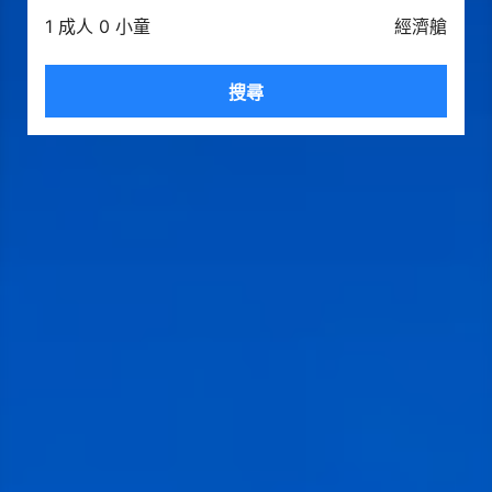
1 成人 0 小童
經濟艙
搜尋