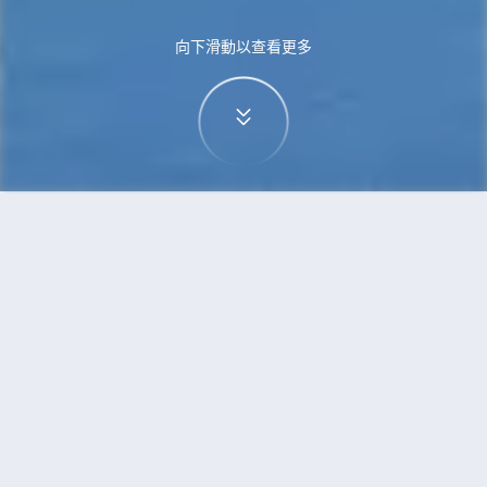
向下滑動以查看更多
首頁
機票
泗水到可倫坡的機票
搜尋由泗水飛往可倫坡的廉價航班
單程
來回
SUB
CMB
3h5min
13:00
14:00
直飛
檢查價格