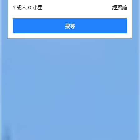
1 成人 0 小童
經濟艙
搜尋