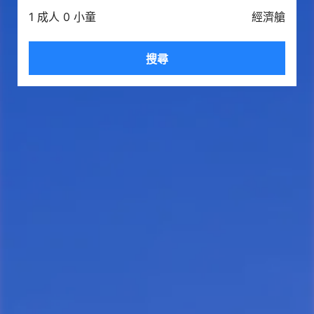
1 成人 0 小童
經濟艙
搜尋