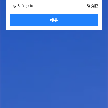
1 成人 0 小童
經濟艙
搜尋