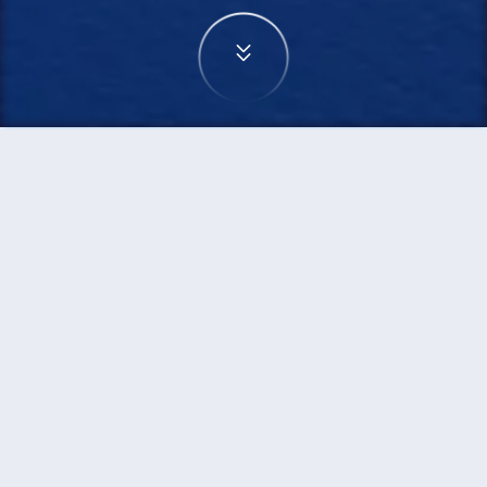
首頁
機票
泗水到新德里的機票
搜尋由泗水飛往新德里的廉價航班，單程票價低至
HKD1,951
單程
來回
SUB
DEL
HKD1,951
8h15min
05:05
22:05
轉機
搜尋
泗水 - 新德里 | 09月20日 | 印尼亞航