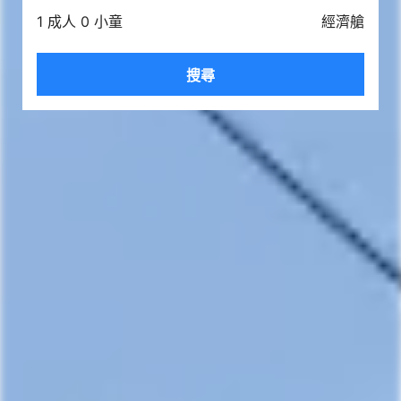
1 成人 0 小童
經濟艙
搜尋