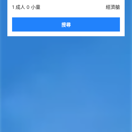
1 成人 0 小童
經濟艙
搜尋