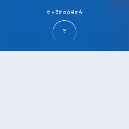
向下滑動以查看更多
首頁
機票
泗水到波爾圖的機票
搜尋由泗水飛往波爾圖的廉價航班
單程
來回
SUB
OPO
3h5min
13:00
14:00
直飛
檢查價格