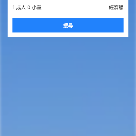
1 成人 0 小童
經濟艙
搜尋