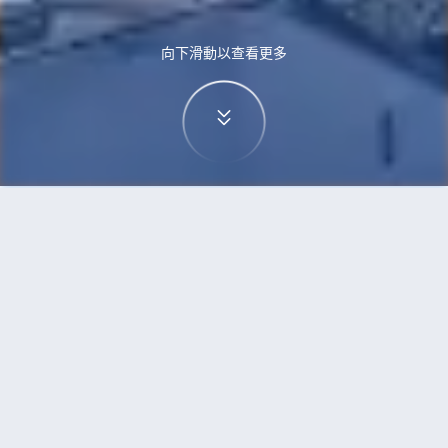
向下滑動以查看更多
首頁
機票
特拉維夫到蘇黎世的機票
搜尋由特拉維夫飛往蘇黎世的廉價航班，單程票價
低至HKD2,262
單程
來回
TLV
ZRH
5h0min