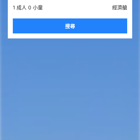
1 成人 0 小童
經濟艙
搜尋