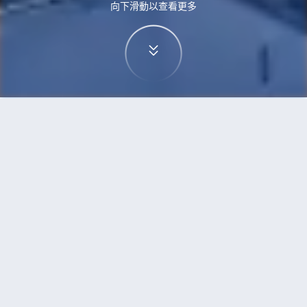
向下滑動以查看更多
首頁
機票
卡加利到蘇黎世的機票
搜尋由卡加利飛往蘇黎世的廉價航班，單程票價低
至HKD7,386
單程
來回
YYC
ZRH
11h49min
HKD7,386
10:30
10:25
轉機