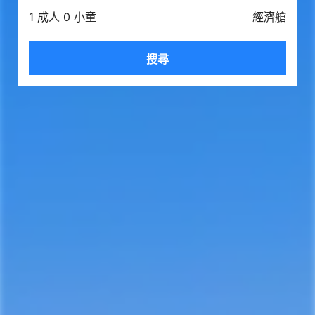
1 成人 0 小童
經濟艙
搜尋