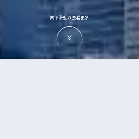
向下滑動以查看更多
首頁
機票
台北到黃金海岸的機票
搜尋由台北飛往黃金海岸的廉價航班，單程票價低
至HKD3,099
單程
來回
TPE
OOL
13h40min