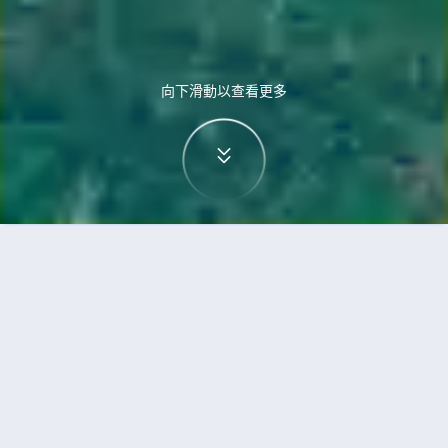
向下滑動以查看更多
首頁
機票
烏蘭巴托到巴科洛德的機票
搜尋由烏蘭巴托飛往巴科洛德的廉價航班
單程
來回