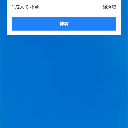
1 成人 0 小童
經濟艙
搜尋