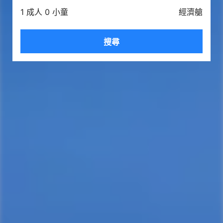
1 成人 0 小童
經濟艙
搜尋