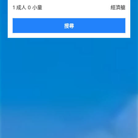
1 成人 0 小童
經濟艙
搜尋