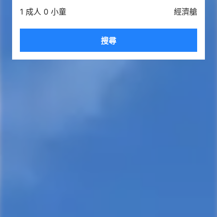
1 成人 0 小童
經濟艙
搜尋