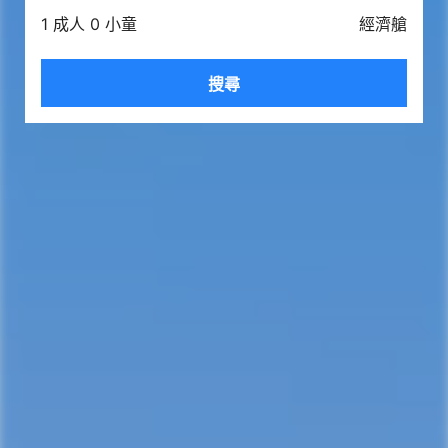
1 成人 0 小童
經濟艙
搜尋