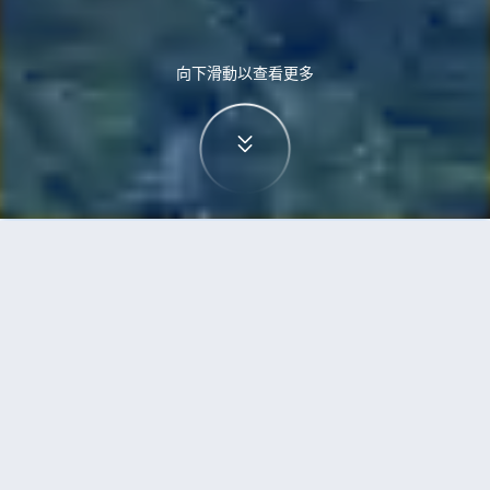
向下滑動以查看更多
首頁
機票
烏魯木齊到三藩市的機票
搜尋由烏魯木齊飛往三藩市的廉價航班
單程
來回
URC
SFO
3h5min