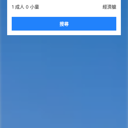
1 成人 0 小童
經濟艙
搜尋