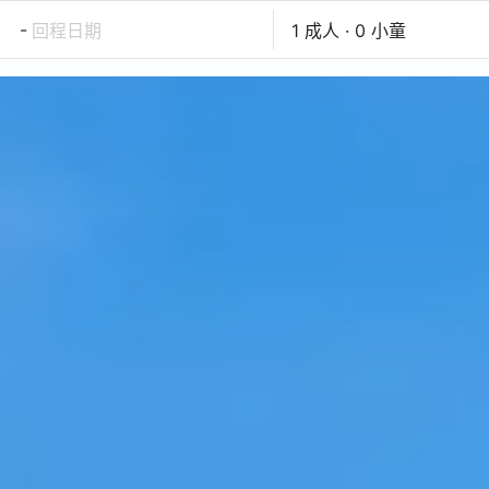
-
回程日期
1 成人 · 0 小童