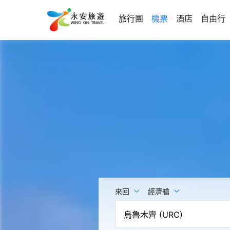
旅行團
機票
酒店
自由行
來回
經濟艙