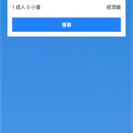
1 成人 0 小童
經濟艙
搜尋