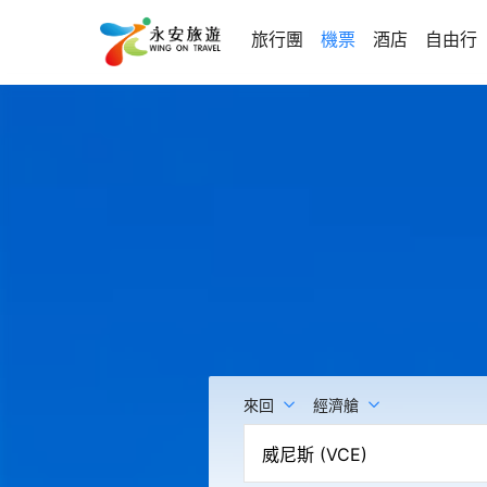
旅行團
機票
酒店
自由行
來回
經濟艙