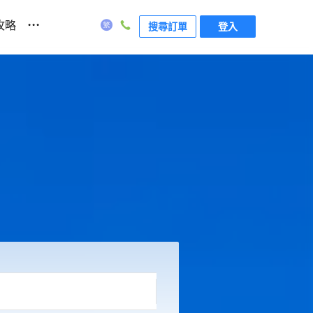
...
攻略
搜尋訂單
登入