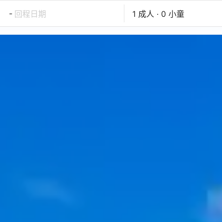
-
回程日期
1 成人 · 0 小童