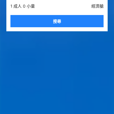
1 成人 0 小童
經濟艙
搜尋