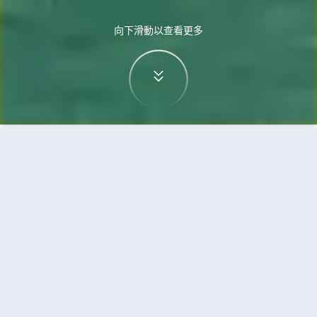
向下滑動以查看更多
首頁
機票
華沙到峴港的機票
搜尋由華沙飛往峴港的廉價航班
單程
來回
WAW
DAD
3h5min
13:00
14:00
直飛
檢查價格