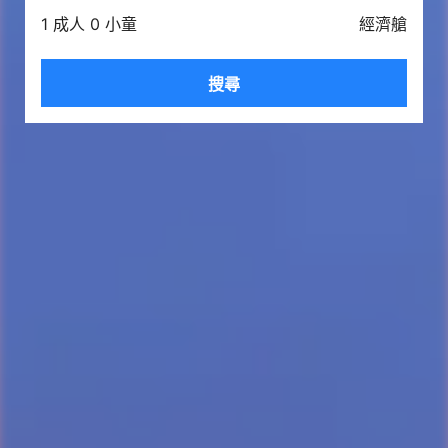
1 成人 0 小童
經濟艙
搜尋