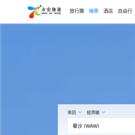
旅行團
機票
酒店
自由行
來回
經濟艙