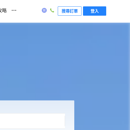
...
攻略
搜尋訂單
登入