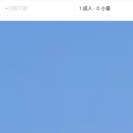
-
回程日期
1 成人 · 0 小童