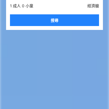
1 成人 0 小童
經濟艙
搜尋