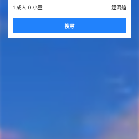
1 成人 0 小童
經濟艙
搜尋