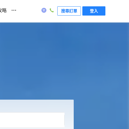
...
攻略
搜尋訂單
登入