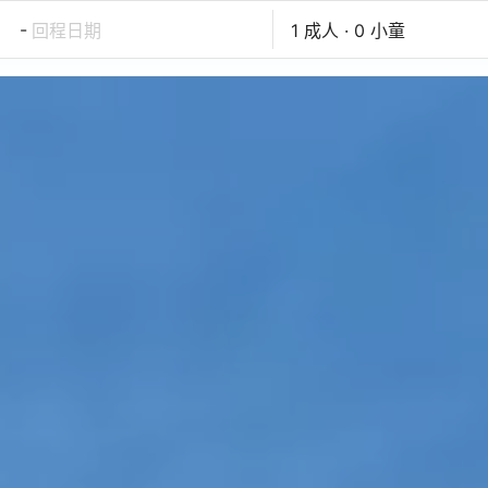
-
回程日期
1 成人 · 0 小童