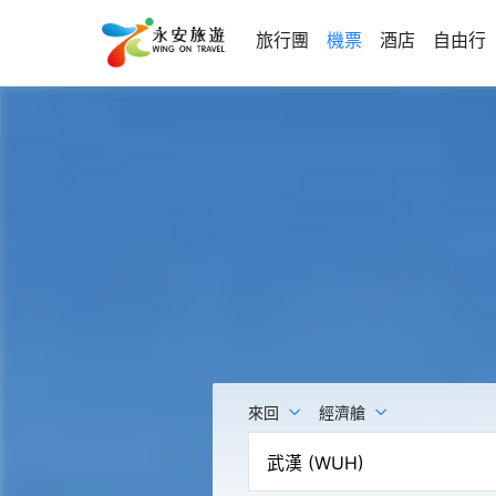
旅行團
機票
酒店
自由行
來回
經濟艙