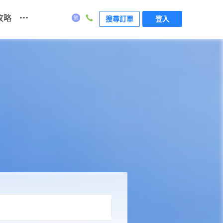
...
攻略
搜尋訂單
登入