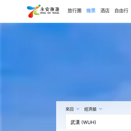
旅行團
機票
酒店
自由行
來回
經濟艙