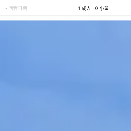
-
回程日期
1 成人 · 0 小童