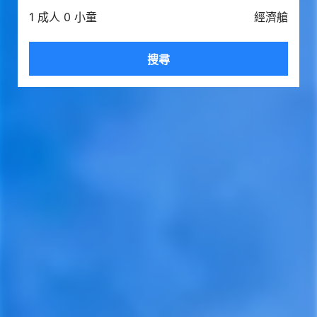
1 成人 0 小童
經濟艙
搜尋