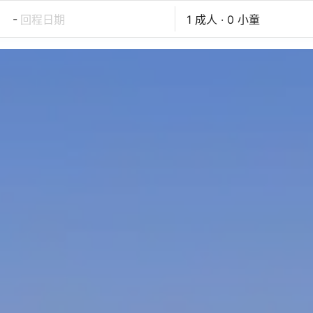
-
回程日期
1 成人 · 0 小童