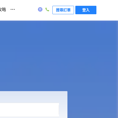
...
攻略
搜尋訂單
登入