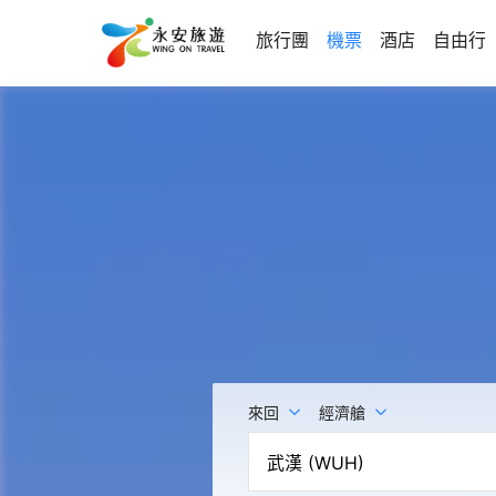
旅行團
機票
酒店
自由行
來回
經濟艙