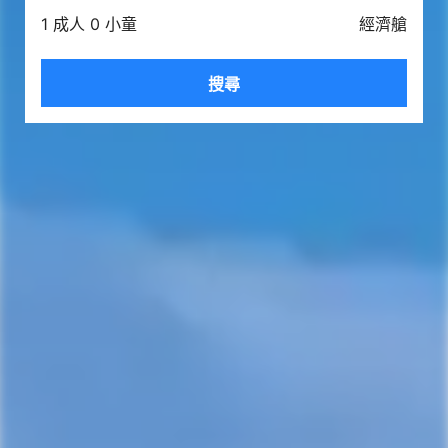
1 成人 0 小童
經濟艙
搜尋