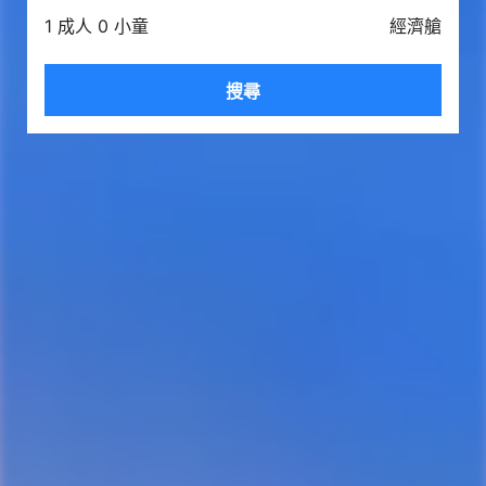
1 成人 0 小童
經濟艙
搜尋