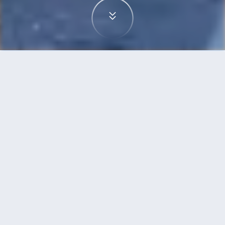
首頁
機票
蒙特利爾到羅馬的機票
搜尋由蒙特利爾飛往羅馬的廉價航班，單程票價低
至HKD2,461
單程
來回
YUL
FCO
10h0min
HKD2,461
18:00
12:15
轉機
搜尋
蒙特利爾 - 羅馬 | 08月15日 | 加拿大
越洋航空