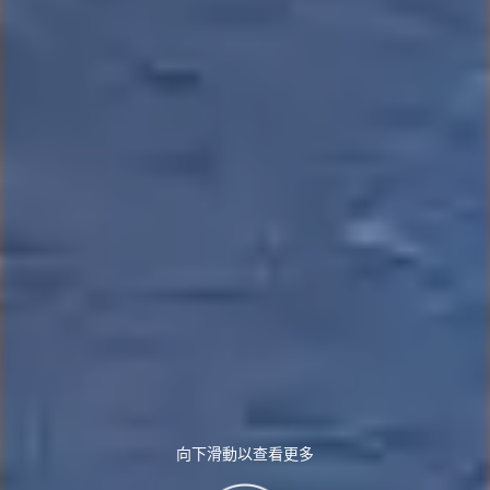
向下滑動以查看更多