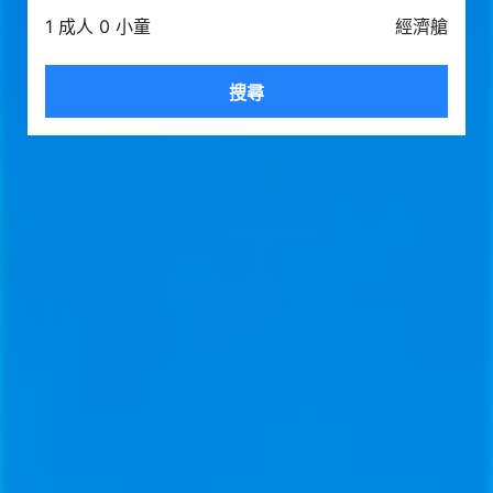
1 成人 0 小童
經濟艙
搜尋