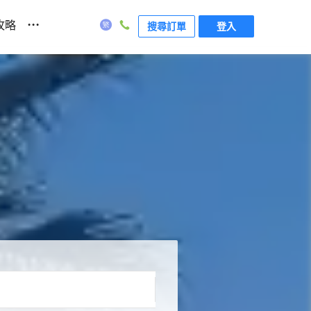
...
攻略
搜尋訂單
登入