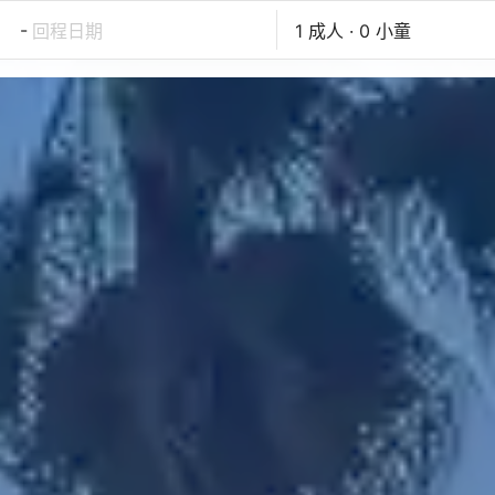
-
回程日期
1 成人 · 0 小童