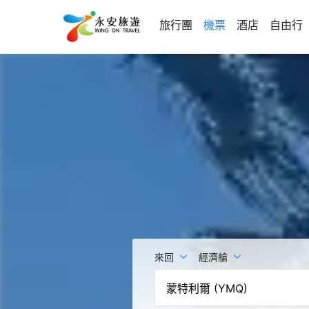
旅行團
機票
酒店
自由行
來回
經濟艙