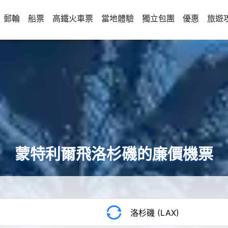
郵輪
船票
高鐵火車票
當地體驗
獨立包團
優惠
旅遊
蒙特利爾飛洛杉磯的廉價機票