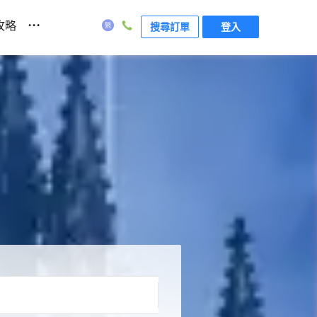
...
攻略
搜尋訂單
登入