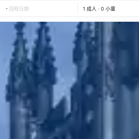
-
回程日期
1 成人 · 0 小童