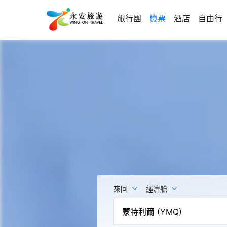
旅行團
機票
酒店
自由行
來回
經濟艙