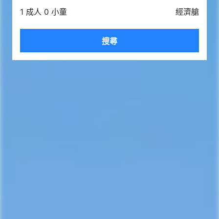
1 成人 0 小童
經濟艙
搜尋