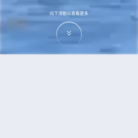
向下滑動以查看更多
首頁
機票
蒙特利爾到杭州的機票
搜尋由蒙特利爾飛往杭州的廉價航班
單程
來回
YMQ
HGH
3h5min
13:00
14:00
直飛
檢查價格