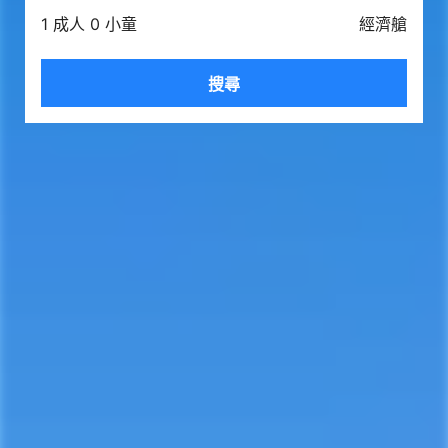
1 成人 0 小童
經濟艙
搜尋