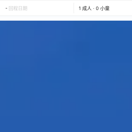
-
回程日期
1 成人 · 0 小童