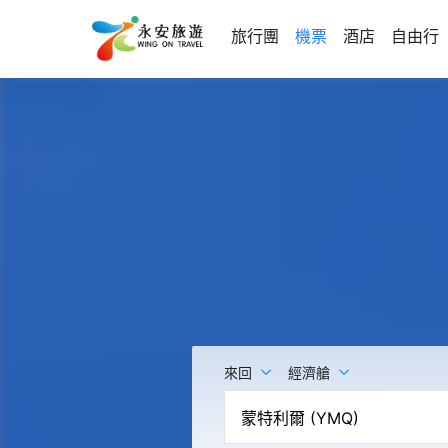
旅行團
機票
酒店
自由行
來回
經濟艙