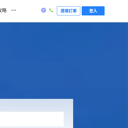
...
攻略
搜尋訂單
登入