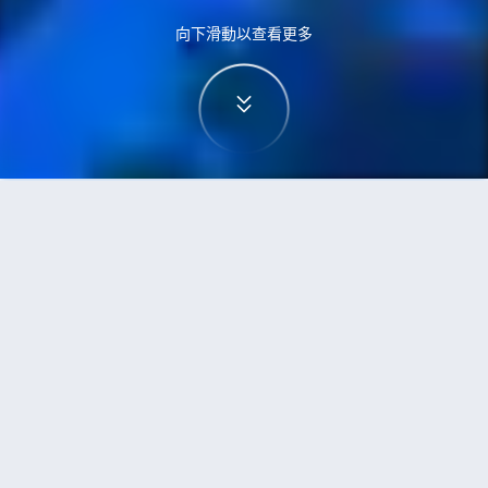
向下滑動以查看更多
首頁
機票
多倫多到吉隆坡的機票
搜尋由多倫多飛往吉隆坡的廉價航班，單程票價低
至HKD3,181
單程
來回
YYZ
KUL
20h15min
HKD3,181