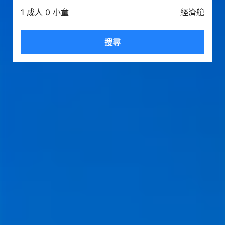
1 成人 0 小童
經濟艙
搜尋