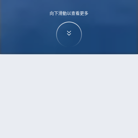
向下滑動以查看更多
首頁
機票
卡加利到福州的機票
搜尋由卡加利飛往福州的廉價航班
單程
來回
YYC
FOC
3h5min
13:00
14:00
直飛
檢查價格