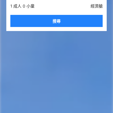
1 成人 0 小童
經濟艙
搜尋