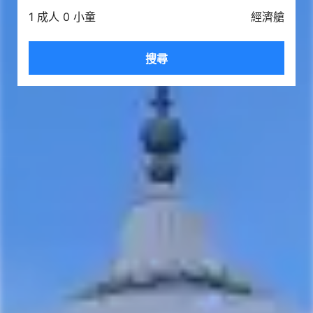
1 成人 0 小童
經濟艙
搜尋