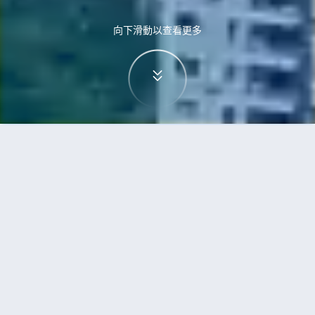
向下滑動以查看更多
首頁
機票
蘇黎世到三亞的機票
搜尋由蘇黎世飛往三亞的廉價航班
單程
來回
ZRH
SYX
3h5min
13:00
14:00
直飛
檢查價格