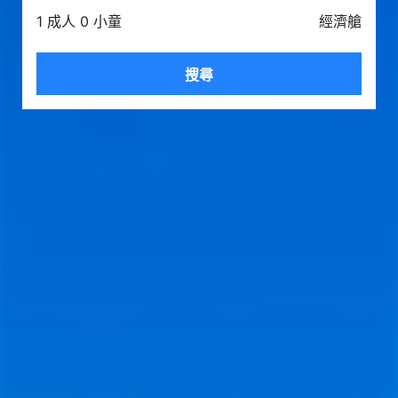
1 成人 0 小童
經濟艙
搜尋