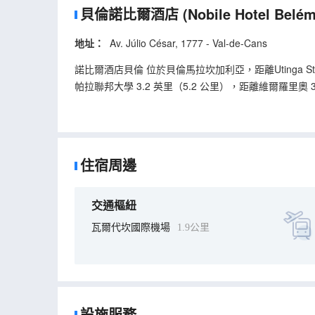
貝倫諾比爾酒店
(Nobile Hotel Belém
地址：
Av. Júlio César, 1777 - Val-de-Cans
諾比爾酒店貝倫 位於貝倫馬拉坎加利亞，距離Utinga S
帕拉聯邦大學 3.2 英里（5.2 公里），距離維爾羅里
視。 您可以去Biribah餐廳一邊享用地區菜，一邊
酌一番，輕鬆一下。每日 06:00 至 10:00 提供
尺）的空間，包括會議場地和2 間會議室。酒店提供免
聯繫；有線頻道可滿足您的娛樂需求。配備淋浴設施的
住宿周邊
交通樞紐
瓦爾代坎國際機場
1.9公里
設施服務