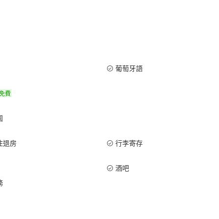
葡萄牙語
免費
園
住退房
行李寄存
酒吧
務