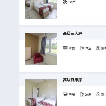
28㎡
高級三人房
空調
淋浴
電
高級雙床房
空調
淋浴
電