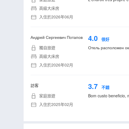
高級大床房
入住於2026年06月
4.0
Андрей Сергеевич Потапов
很好
獨自旅遊
Отель расположен ок
高級大床房
入住於2026年02月
3.7
訪客
不錯
家庭旅遊
Bom custo beneficio, 
入住於2025年02月