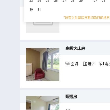
高級大床+雙床房
23
24
25
26
27
28
29
27
28
30
31
電視機
*所有入住退房日期均為目的地日
高級大床房
空調
淋浴
電
甄選房