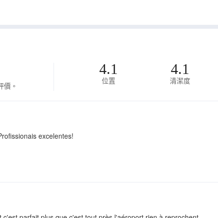
4.1
4.1
位置
清潔度
評價。
rofissionais excelentes!
t c'est parfait plus que c'est tout près l'aéroport rien à reprochent