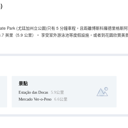
)
tate Park (尤廷加州立公園)只有 5 分鐘車程，且距離博斯科羅德里
奧 3.7 英里（5.9 公里）。 享受室外游泳池等度假設施，或者到花園欣賞
欣賞游泳池景色；天氣好時還可在室外用餐。或者待在房間裏，享受 24 小
免費的全套早餐。 特色服務/設施包括快速入住、快速退房和大堂免費報紙。計劃
費自助停車。 有 108 間空調客房提供迷你吧和液晶電視；您定能在旅
私人浴室提供免費洗浴用品和吹風機。便利設施包括電話，以及書桌和遮
景點
Estação das Docas
5.9公里
Mercado Ver-o-Peso
6.6公里