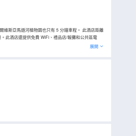
格斯阿爾維斯亞馬遜河植物園也只有 5 分鐘車程。 此酒店距離
美景。此酒店還提供免費 WiFi、禮品店/報攤和公共區電
時送餐服務。忙碌了一天後，可以去酒吧/酒廊或池畔酒吧小
展開
在貝倫舉辦活動？這家酒店擁有 80 平方米（861 平方英
途中找到家的舒適。提供免費無線網絡，方便您與朋友保持
光窗簾。