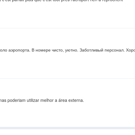
оло аэропорта. В номере чисто, уютно. Заботливый персонал. Хор
mas poderiam utilizar melhor a área externa.