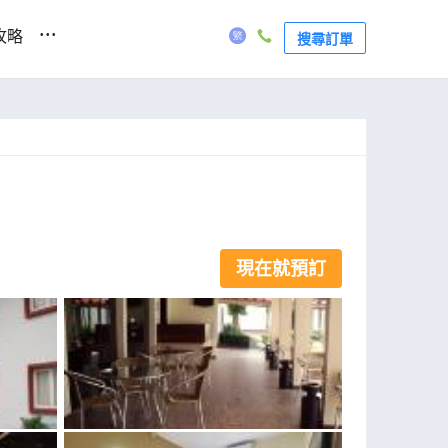
...
攻略
搜尋訂單
現在就預訂