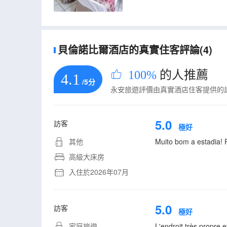
貝倫諾比爾酒店的真實住客評論(4)
100%
的人推薦
4.1
/5分
永安旅遊評價由真實酒店住客提供的
5.0
訪客
極好
其他
Muito bom a estadia! P
高級大床房
入住於2026年07月
5.0
訪客
極好
家庭旅遊
L'endroit très propre e