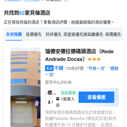
共找到
92
家貝倫
酒店
正在尋找貝倫的酒店？查看酒店評價，挑選最超值的酒店優惠。
永安推薦
低價優先
好評優先
高星級優先
進距離優先
高價優先
瑞德安德拉德碼頭酒店
（Rede
Andrade Docas）
不錯
4.4
133則評價
"早餐一流"
"體驗
一流"
距市中心550米
標準
包含餐食
查看優惠
1張單人
單人
1
床
房
瑞德安德拉德碼頭酒店位於貝倫雷杜託，
距離Palacete Bolonha (博洛尼亞宮)和共
和廣場不到 10 分鐘步行路程。 此酒店距