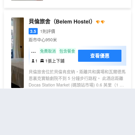
離瓦爾德馬恩裏克實驗劇院 0.8 英里（1.3
公里），距離Margarida Schivazappa
Theater (馬爾加利達施瓦扎帕劇院) 0.8 英
貝倫旅舍
（Belem Hostel）
里（1.3 公里）。 您可充分利用健身中心
等度假設施，此外還有免費 WiFi和旅遊/票
3.5
1則評價
務服務等。 您可以到服務瑞德安德拉德碼
距市中心950米
頭酒店住客的雜貨店/便利店隨便找點吃
混
的。每日 07:00 至 10:00 提供免費的自助
免費取消
包含餐食
查看優惠
早餐。 特色服務/設施包括電腦站點、乾
合
1
1張上下鋪
洗/洗衣服務和24 小時前台服務。酒店提
共
供收費自助停車。 有 77 間空調客房提供
貝倫旅舍位於貝倫肯皮納，距離共和廣場和瓦爾德馬
用
迷你吧和平板電視；您定能在旅途中找到
恩裏克實驗劇院不到 5 分鐘步行路程。 此酒店距離
宿
家的舒適。提供免費無線網絡，方便您與
Docas Station Market (碼頭站市場) 0.6 英里（1 公
舍
朋友保持聯繫；數碼頻道可滿足您的娛樂
里），距離和平劇院 0.8 英里（1.2 公里）。 您可到
需求。配備淋浴設施的私人浴室提供免費
花園欣賞美景，還可利用免費 WiFi和公共區電視等
洗浴用品和吹風機。便利設施包括電話，
服務和設施。 在忙碌的一天後，不妨去酒吧/酒廊輕
瑞德安德拉德翰加酒店
（Rede
以及保險箱和書桌。
鬆一下。每日 07:30 至 09:30 提供免費的歐式早
Andrade Hangar）
餐。 特色服務/設施包括24 小時前台服務和洗衣設
施。酒店提供收費自助停車。 酒店的 18 間客房定能
3.9
136則評價
"位置很好"
"服務很
讓您在旅途中找到家的舒適。提供免費無線網絡，方
好"