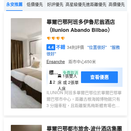
永安推薦
低價優先
好評優先
高星級優先
進距離優先
高價優先
畢爾巴鄂阿班多伊魯尼翁酒店
（Ilunion Abando Bilbao）
不錯
4.4
34則評價
"位置很好"
"服務
很好"
Ensanche
距市中心650米
標準
免費取消
1張雙人
查看優惠
雙人
2
床 或 2張單
間- 2
人床
ILUNION 阿班多畢爾巴鄂位於畢爾巴鄂畢
人
爾巴鄂市中心，距離古根海姆博物館只有
3 分鐘車程，且距離聖馬梅斯體育場也只
有 5 分鐘車程。 此酒店距離畢爾巴鄂港
12.3 英里（19.7 公里），距離擴展區 0.1
英里（0.1 公里）。 每天 07:30 至 10:30
畢爾巴鄂都市旅舍-波什酒店集團