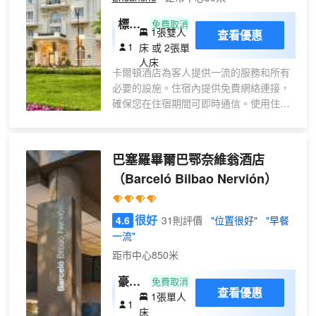
繫；數碼頻道可滿足您的娛樂需求。浴室
提供淋浴設施和吹風機。
標準
免費取消
1張雙人
查看優惠
單人
1
床 或 2張單
房
人床
卡爾頓酒店為客人提供一流的服務和所有
必要的設施。住宿內提供免費網絡連接，
確保您在住宿期間可即時通信。使用住宿
提供的交通服務，探索畢爾巴鄂更輕鬆。
住宿為駕車前來的客人提供停車場。住宿
提供禮賓服務等接待服務，確保為客人提
巴塞羅畢爾巴鄂奈維翁酒店
供舒適的入住體驗。住宿提供洗衣服務，
（Barceló Bilbao Nervión）
對於長住客人或在您有需要時，可確保您
喜愛的旅行衣服乾淨可穿。 在悠閒的白天
和晚上，客房送餐服務等房內設施可讓您
很好
4.6
31則評價
"位置很好"
"早餐
充分享受在客房內的時光。 為了所有客人
一流"
和員工的健康和福祉，您僅可在指定區域
距市中心850米
吸煙。 為了確保您獲得最大程度的放鬆，
客房採用了温馨的設計，並配備了所有基
豪華
免費取消
本必需品，為您營造愉快的入住體驗。住
查看優惠
1張單人
單人
1
宿期間，客人可以在部分客房享受室內娛
床
間