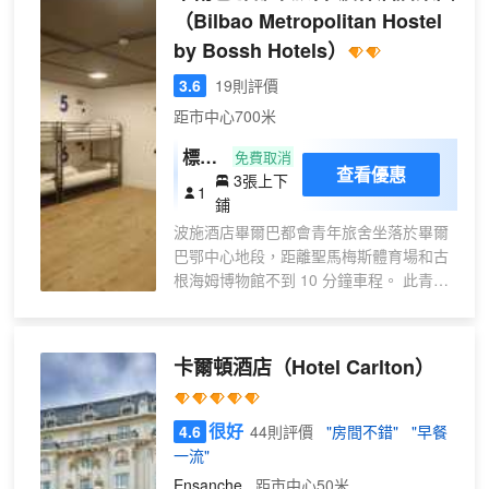
提供收費的自助式早餐。 特色服務/設施包
（Bilbao Metropolitan Hostel
括乾洗/洗衣服務、24 小時前台服務和行
by Bossh Hotels）
李寄存。 143 間空調客房定能讓您在旅途
中找到家的舒適。浴室提供浴缸或淋浴和
3.6
19則評價
吹風機。
距市中心700米
標準
免費取消
查看優惠
3張上下
宿
1
鋪
舍,
波施酒店畢爾巴都會青年旅舍坐落於畢爾
男女
巴鄂中心地段，距離聖馬梅斯體育場和古
混合
根海姆博物館不到 10 分鐘車程。 此青年
宿舍
旅館距離畢爾巴鄂港 12.3 英里（19.8 公
(Ba
里），距離扎瓦爾布魯廣場 0.3 英里（0.5
ño
公里）。 您可利用免費 WiFi、公共區電視
卡爾頓酒店
（Hotel Carlton）
priv
和旅遊/票務服務等便利服務和設施。 特色
ado)
服務/設施包括洗衣設施和公用冰箱。 有
13 間空調客房提供平板電視；您定能在旅
很好
4.6
44則評價
"房間不錯"
"早餐
途中找到家的舒適。在公用廚房中做飯。
一流"
提供免費無線網絡，方便您與朋友保持聯
Ensanche
距市中心50米