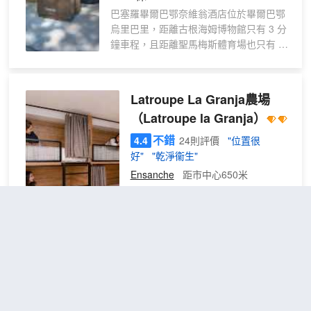
樂設施，如室內視頻流媒體、每每日報紙
巴塞羅畢爾巴鄂奈維翁酒店位於畢爾巴鄂
紙或電視。住宿內的部分客房可提供室內
烏里巴里，距離古根海姆博物館只有 3 分
飲料，以滿足您的需要。住宿瞭解浴室設
鐘車程，且距離聖馬梅斯體育場也只有 7
施對於提高客人滿意度的重要性，因此在
分鐘車程。 此酒店距離畢爾巴鄂港 12.7
部分特定客房內提供浴袍、毛巾或吹風
英里（20.4 公里），距離比斯開灣 0.1 英
機。 以理想的方式開啟您的假期體驗。每
里（0.1 公里）。 您可充分利用健身中心
天早晨，您均可在住宿內享用早餐。住宿
Latroupe La Granja農場
等度假設施，此外還有免費 WiFi和禮賓服
提供各種美味的餐點選擇，隨時滿足您的
（Latroupe la Granja）
務等。此酒店還提供婚慶服務、公共區電
胃口。與您的旅伴一起，在住宿內的娛樂
視和舞廳。 您可以到酒店的Ibaizabal餐廳
不錯
4.4
24則評價
"位置很
區域度過一個有趣的夜晚。 卡爾頓酒店提
用餐，這裏供應午餐和晚餐。此外您還可
好"
"乾淨衞生"
供各種一流的休閒設施供客人享用。 體驗
以去咖啡館用餐，或者待在房間裏，享受
住宿的健身設施，讓您在度假期間保持健
Ensanche
距市中心650米
部分時段客房送餐服務。在忙碌的一天
康和活力。
後，不妨去酒吧/酒廊輕鬆一下。自助式早
女生四床宿
查看優惠
餐（收費）供應時間為：週一至週五 7:00
1張上
舍床位
1
至 10:30，週末 7:30 至 11:00。 特色服
下鋪
務/設施包括商務中心、大堂免費報紙和24
小時前台服務。這家酒店的活動設施包括
會議中心和會議室。酒店提供收費自助停
塔伊可畢爾巴鄂酒店
（Hotel
車。 有 350 間客房提供迷你吧和液晶電
Tayko Bilbao）
視；您定能在旅途中找到家的舒適。您的