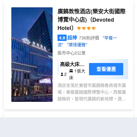
能客
廣饒敦惟酒店(樂安大街國際
控
+喜
博覽中心店)
（Devoted
臨門
Hotel）
床
超棒
4.9
736則評價
"早餐一
墊）
流"
"環境優雅"
距市中心2公里
高級大床房
查看優惠
1張大
【小冰箱
2
床
+加濕器+慕
酒店坐落於東營市廣饒縣魯商城市廣
思床墊】
場，東鄰廣饒國際博覽中心，西鄰廣
饒縣府，是現代廣饒的新地標。酒店
建築面積兩萬兩千餘平方米，共27
層，是一座集政務接待、商務、住
宿、美食、會議、宴會為一體的規模
BELLA HOTEL 百麗酒店(東營
宏大、功能齊全的國際綜合性接待酒
廣饒縣政府國際會展中心店)
店。酒店地理位置優越，交通便利，