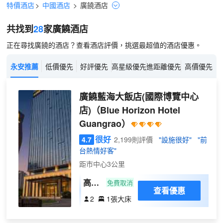
特價酒店
>
中國酒店
>
廣饒
酒店
共找到
28
家廣饒
酒店
正在尋找廣饒的酒店？查看酒店評價，挑選最超值的酒店優惠。
永安推薦
低價優先
好評優先
高星級優先
進距離優先
高價優先
廣饒藍海大飯店(國際博覽中心
店)
（Blue Horizon Hotel
Guangrao）
很好
4.7
2,199則評價
"設施很好"
"前
台熱情好客"
距市中心3公里
高級
免費取消
查看優惠
大床
2
1張大床
房
（智