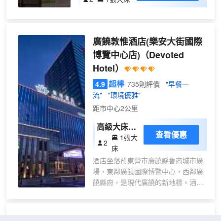
房
（智
能客
廣饒敦惟酒店(樂安大街國際
控
+喜
博覽中心店)
（Devoted
臨門
Hotel）
床
超棒
4.9
735則評價
"早餐一
墊）
流"
"環境優雅"
距市中心2公里
高級大床房
查看優惠
1張大
【小冰箱
2
床
+加濕器+慕
酒店坐落於東營市廣饒縣魯商城市廣
思床墊】
場，東鄰廣饒國際博覽中心，西鄰廣
饒縣府，是現代廣饒的新地標。酒店
建築面積兩萬兩千餘平方米，共27
層，是一座集政務接待、商務、住
宿、美食、會議、宴會為一體的規模