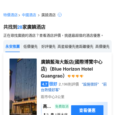
特價酒店
>
中國酒店
>
廣饒
酒店
共找到
28
家廣饒
酒店
正在尋找廣饒的酒店？查看酒店評價，挑選最超值的酒店優惠。
永安推薦
低價優先
好評優先
高星級優先
進距離優先
高價優先
廣饒藍海大飯店(國際博覽中心
店)
（Blue Horizon Hotel
Guangrao）
很好
4.7
2,196則評價
"設施很好"
"前
台熱情好客"
距市中心3公里
高級
免費取消
查看優惠
大床
2
1張大床